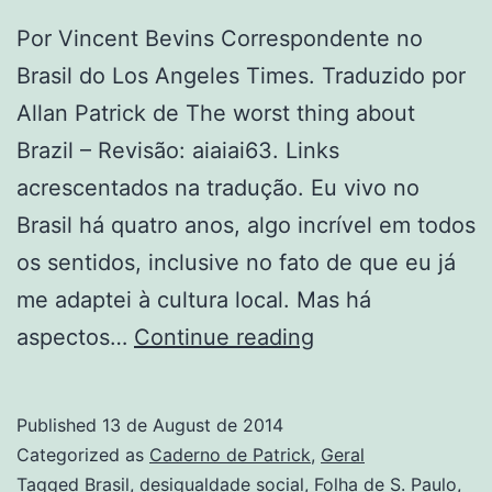
Por Vincent Bevins Correspondente no
Brasil do Los Angeles Times. Traduzido por
Allan Patrick de The worst thing about
Brazil – Revisão: aiaiai63. Links
acrescentados na tradução. Eu vivo no
Brasil há quatro anos, algo incrível em todos
os sentidos, inclusive no fato de que eu já
me adaptei à cultura local. Mas há
A
aspectos…
Continue reading
pior
coisa
Published
13 de August de 2014
sobre
Categorized as
Caderno de Patrick
,
Geral
o
Tagged
Brasil
,
desigualdade social
,
Folha de S. Paulo
,