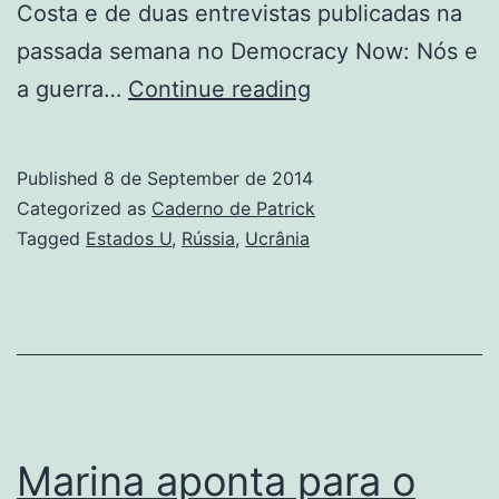
Costa e de duas entrevistas publicadas na
passada semana no Democracy Now: Nós e
Três
a guerra…
Continue reading
textos
sobre
Published
8 de September de 2014
a
Categorized as
Caderno de Patrick
crise
Tagged
Estados U
,
Rússia
,
Ucrânia
na
Ucrânia
Marina aponta para o