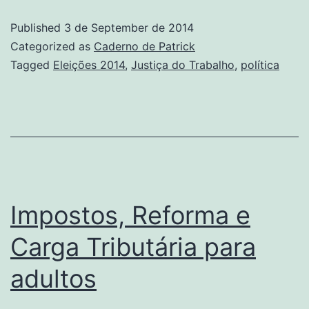
para
Published
3 de September de 2014
o
Categorized as
Caderno de Patrick
fim
Tagged
Eleições 2014
,
Justiça do Trabalho
,
política
da
Justiça
do
Trabalho
Impostos, Reforma e
Carga Tributária para
adultos