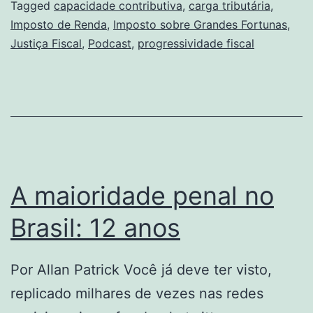
Tributária
Tagged
capacidade contributiva
,
carga tributária
,
Imposto de Renda
,
Imposto sobre Grandes Fortunas
,
para
Justiça Fiscal
,
Podcast
,
progressividade fiscal
adultos
A maioridade penal no
Brasil: 12 anos
Por Allan Patrick Você já deve ter visto,
replicado milhares de vezes nas redes