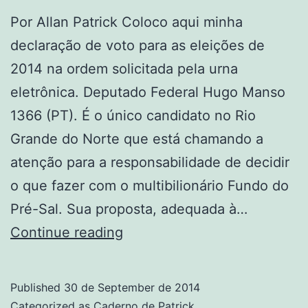
Por Allan Patrick Coloco aqui minha
declaração de voto para as eleições de
2014 na ordem solicitada pela urna
eletrônica. Deputado Federal Hugo Manso
1366 (PT). É o único candidato no Rio
Grande do Norte que está chamando a
atenção para a responsabilidade de decidir
o que fazer com o multibilionário Fundo do
Pré-Sal. Sua proposta, adequada à…
Declaração
Continue reading
de
voto
Published
30 de September de 2014
2014
Categorized as
Caderno de Patrick