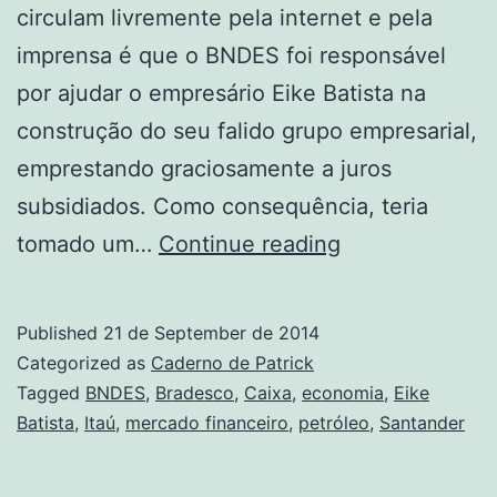
circulam livremente pela internet e pela
imprensa é que o BNDES foi responsável
por ajudar o empresário Eike Batista na
construção do seu falido grupo empresarial,
emprestando graciosamente a juros
subsidiados. Como consequência, teria
O
tomado um…
Continue reading
BNDES
não
Published
21 de September de 2014
tomou
Categorized as
Caderno de Patrick
prejuízo
Tagged
BNDES
,
Bradesco
,
Caixa
,
economia
,
Eike
Batista
,
Itaú
,
mercado financeiro
,
petróleo
,
Santander
com
Eike