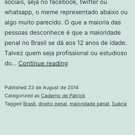
sociais, seja no facebook, twitter ou
whatsapp, o meme representado abaixo ou
algo muito parecido. O que a maioria das
pessoas desconhece é que a maioridade
penal no Brasil se dá aos 12 anos de idade.
Talvez quem seja profissional ou estudioso
A
do…
Continue reading
maioridade
penal
Published
23 de August de 2014
no
Categorized as
Caderno de Patrick
Brasil:
Tagged
Brasil
,
direito penal
,
maioridade penal
,
Suécia
12
anos