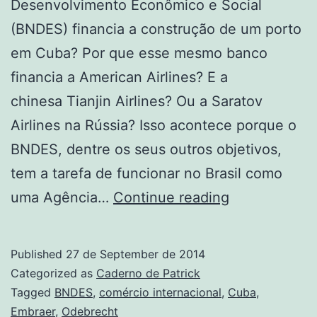
Desenvolvimento Econômico e Social
(BNDES) financia a construção de um porto
em Cuba? Por que esse mesmo banco
financia a American Airlines? E a
chinesa Tianjin Airlines? Ou a Saratov
Airlines na Rússia? Isso acontece porque o
BNDES, dentre os seus outros objetivos,
tem a tarefa de funcionar no Brasil como
Por
uma Agência…
Continue reading
que
o
Published
27 de September de 2014
BNDES
Categorized as
Caderno de Patrick
financia
Tagged
BNDES
,
comércio internacional
,
Cuba
,
Embraer
,
Odebrecht
um