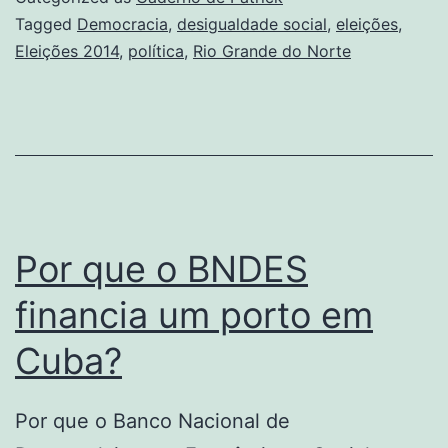
–
Tagged
Democracia
,
desigualdade social
,
eleições
,
Eleições 2014
,
política
,
Rio Grande do Norte
RN
Por que o BNDES
financia um porto em
Cuba?
Por que o Banco Nacional de