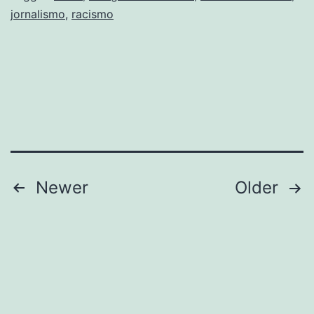
jornalismo
,
racismo
Brasil
Posts
Newer
Older
navigation