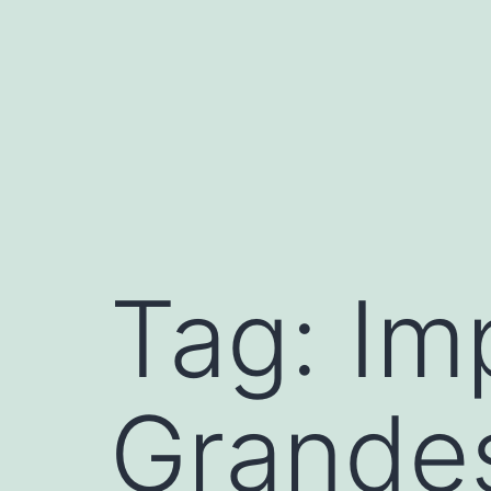
Skip
to
content
Tag:
Im
Grande