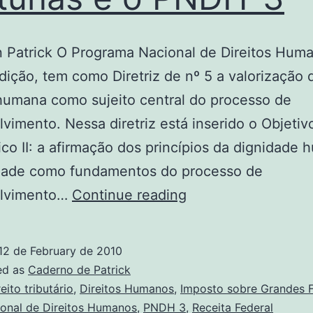
n Patrick O Programa Nacional de Direitos Hum
dição, tem como Diretriz de nº 5 a valorização 
humana como sujeito central do processo de
vimento. Nessa diretriz está inserido o Objetiv
ico II: a afirmação dos princípios da dignidade
dade como fundamentos do processo de
O
lvimento…
Continue reading
Imposto
sobre
12 de February de 2010
Grandes
ed as
Caderno de Patrick
Fortunas
reito tributário
,
Direitos Humanos
,
Imposto sobre Grandes 
ional de Direitos Humanos
,
PNDH 3
,
Receita Federal