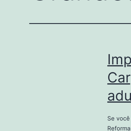
Imp
Car
adu
Se você 
Reforma 