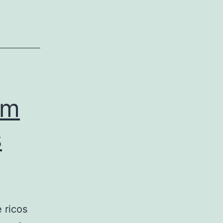
em
s
 ricos