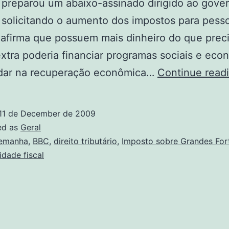
preparou um abaixo-assinado dirigido ao gove
 solicitando o aumento dos impostos para pesso
afirma que possuem mais dinheiro do que prec
extra poderia financiar programas sociais e eco
udar na recuperação econômica…
Continue read
11 de December de 2009
ed as
Geral
emanha
,
BBC
,
direito tributário
,
Imposto sobre Grandes For
idade fiscal