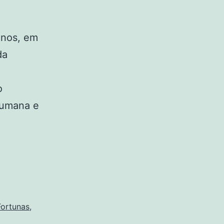
anos, em
da
o
 humana e
Fortunas
,