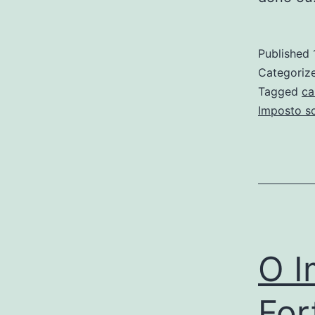
Published
Categoriz
Tagged
ca
Imposto s
O I
For