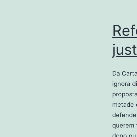
Ref
just
Da Carta
ignora d
proposta
metade d
defende 
querem 
dono o