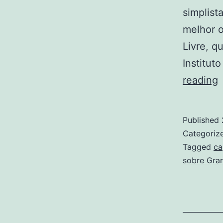
simplist
melhor 
Livre, q
Institut
I
reading
Published
Categoriz
T
Tagged
ca
sobre Gra
p
a