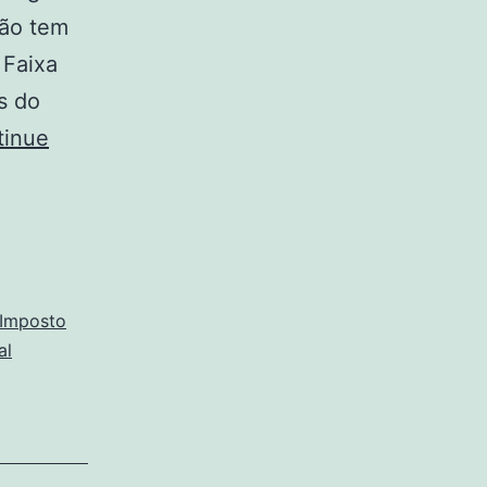
não tem
 Faixa
s do
tinue
Imposto
al