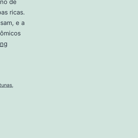
rno de
as ricas.
isam, e a
nômicos
Ricos
ing
alemães
defendem
Imposto
sobre
tunas
,
Grandes
Fortunas