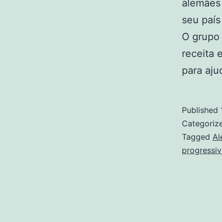
alemães 
seu país
O grupo 
receita 
para aj
Published
Categoriz
Tagged
Al
progressiv