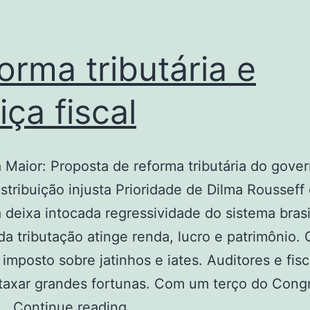
orma tributária e
iça fiscal
 Maior: Proposta de reforma tributária do gove
istribuição injusta Prioridade de Dilma Rousseff
 deixa intocada regressividade do sistema brasi
a tributação atinge renda, lucro e patrimônio.
imposto sobre jatinhos e iates. Auditores e fisc
taxar grandes fortunas. Com um terço do Cong
Reforma
u…
Continue reading