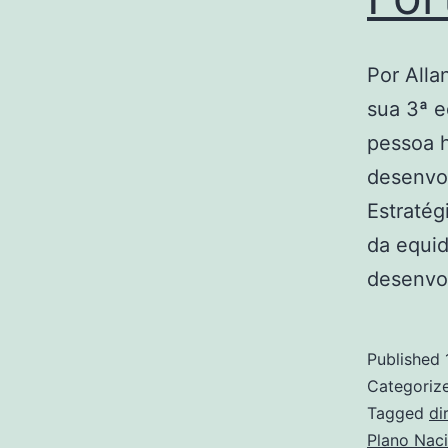
Por Alla
sua 3ª e
pessoa 
desenvol
Estratég
da equi
desenvo
Published
Categoriz
Tagged
di
Plano Nac