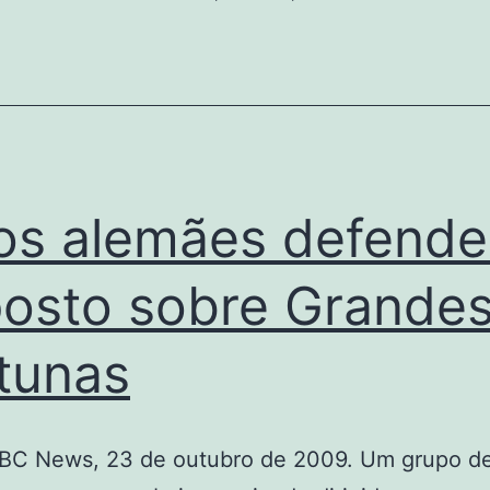
e
o
PNDH-
3
os alemães defend
osto sobre Grande
tunas
BBC News, 23 de outubro de 2009. Um grupo de