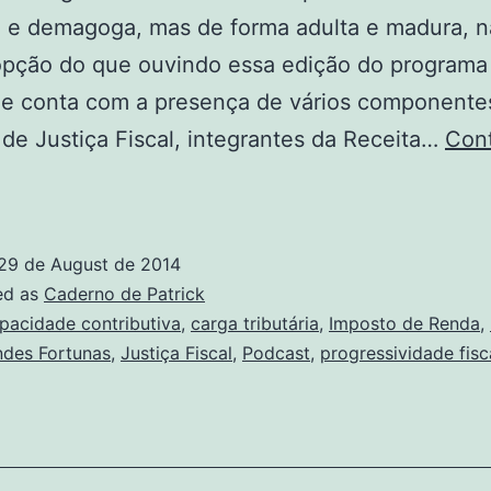
a e demagoga, mas de forma adulta e madura, 
opção do que ouvindo essa edição do programa
ue conta com a presença de vários componente
o de Justiça Fiscal, integrantes da Receita…
Con
mpostos,
Reforma
e
29 de August de 2014
Carga
ed as
Caderno de Patrick
ributária
pacidade contributiva
,
carga tributária
,
Imposto de Renda
,
ndes Fortunas
,
Justiça Fiscal
,
Podcast
,
progressividade fisc
ara
dultos