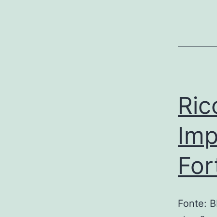
Ric
Imp
For
Fonte: 