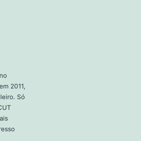
rno
 em 2011,
leiro. Só
 CUT
ais
resso