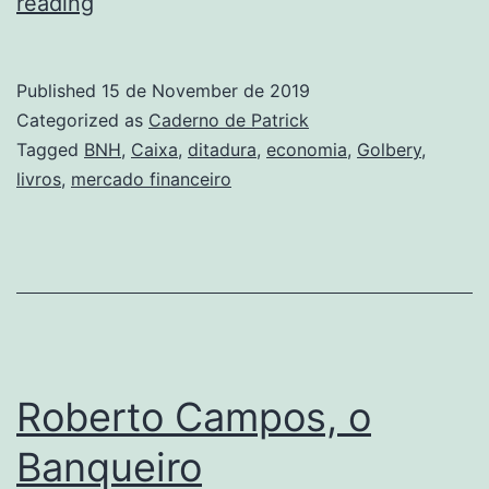
O
reading
General
Golbery
Published
15 de November de 2019
e
Categorized as
Caderno de Patrick
o
Tagged
BNH
,
Caixa
,
ditadura
,
economia
,
Golbery
,
livros
,
mercado financeiro
escândalo
dos
títulos
da
Eletrobrás
Roberto Campos, o
Banqueiro