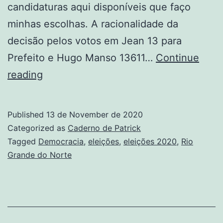
candidaturas aqui disponíveis que faço
minhas escolhas. A racionalidade da
decisão pelos votos em Jean 13 para
Prefeito e Hugo Manso 13611…
Continue
Meu
reading
voto
em
Published
13 de November de 2020
2020
Categorized as
Caderno de Patrick
Tagged
Democracia
,
eleições
,
eleições 2020
,
Rio
Grande do Norte