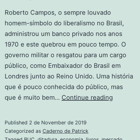
Roberto Campos, o sempre louvado
homem-símbolo do liberalismo no Brasil,
administrou um banco privado nos anos
1970 e este quebrou em pouco tempo. O
governo militar o resgatou para um cargo
público, como Embaixador do Brasil em
Londres junto ao Reino Unido. Uma história
que é pouco conhecida do público, mas
Roberto
que é muito bem…
Continue reading
Campos,
o
Published
2 de November de 2019
Banqueir
Categorized as
Caderno de Patrick
Tagged
BUC
,
ditadura
,
economia
,
livros
,
mercado