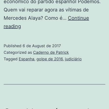
econômico do partido espanhol Podemos.
Quem vai reparar agora as vítimas de
Mercedes Alaya? Como é…
Continue
Não
reading
é
só
Published
6 de August de 2017
no
Categorized as
Caderno de Patrick
Brasil
Tagged
Espanha
,
golpe de 2016
,
judiciário
que
juizes
de
direita
perseguem
políticos