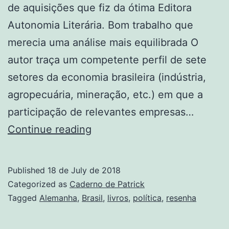
de aquisições que fiz da ótima Editora
Autonomia Literária. Bom trabalho que
merecia uma análise mais equilibrada O
autor traça um competente perfil de sete
setores da economia brasileira (indústria,
agropecuária, mineração, etc.) em que a
participação de relevantes empresas…
Empresas
Continue reading
alemãs
no
Published
18 de July de 2018
Brasil.
Categorized as
Caderno de Patrick
O
Tagged
Alemanha
,
Brasil
,
livros
,
política
,
resenha
7×1