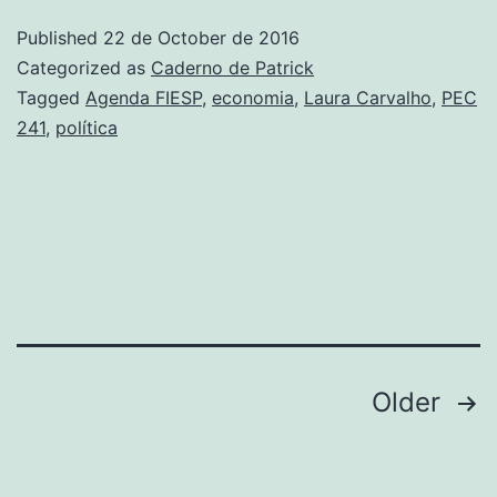
é
Published
22 de October de 2016
a
Categorized as
Caderno de Patrick
queda
Tagged
Agenda FIESP
,
economia
,
Laura Carvalho
,
PEC
241
,
política
da
receita,
não
o
aumento
da
despesa
Posts
Older
navigation