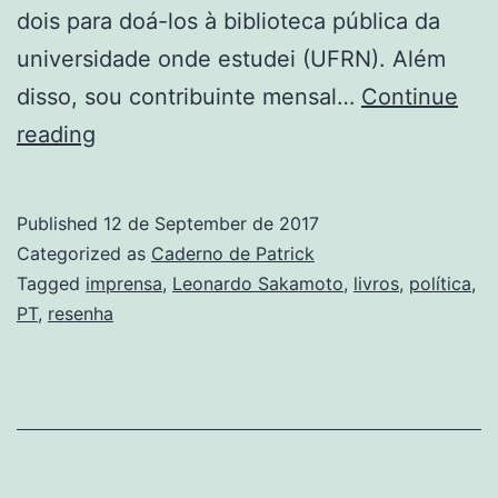
dois para doá-los à biblioteca pública da
universidade onde estudei (UFRN). Além
disso, sou contribuinte mensal…
Continue
O
reading
que
aprendi
Published
12 de September de 2017
sendo
Categorized as
Caderno de Patrick
xingado
Tagged
imprensa
,
Leonardo Sakamoto
,
livros
,
política
,
PT
,
resenha
na
internet