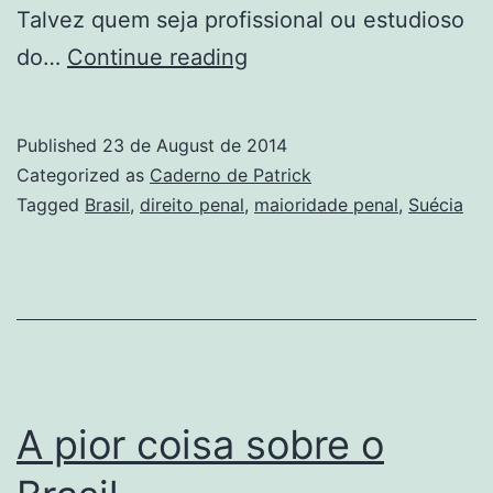
Talvez quem seja profissional ou estudioso
A
do…
Continue reading
maioridade
penal
Published
23 de August de 2014
no
Categorized as
Caderno de Patrick
Brasil:
Tagged
Brasil
,
direito penal
,
maioridade penal
,
Suécia
12
anos
A pior coisa sobre o