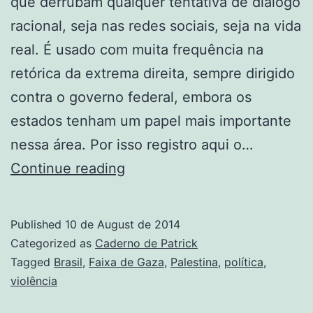
que derrubam qualquer tentativa de diálogo
racional, seja nas redes sociais, seja na vida
real. É usado com muita frequência na
retórica da extrema direita, sempre dirigido
contra o governo federal, embora os
estados tenham um papel mais importante
nessa área. Por isso registro aqui o…
Há
Continue reading
mais
assassinatos
Published
10 de August de 2014
no
Categorized as
Caderno de Patrick
Brasil
Tagged
Brasil
,
Faixa de Gaza
,
Palestina
,
política
,
violência
do
que