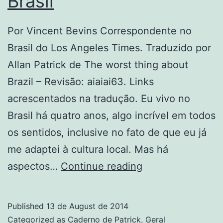
Brasil
Por Vincent Bevins Correspondente no
Brasil do Los Angeles Times. Traduzido por
Allan Patrick de The worst thing about
Brazil – Revisão: aiaiai63. Links
acrescentados na tradução. Eu vivo no
Brasil há quatro anos, algo incrível em todos
os sentidos, inclusive no fato de que eu já
me adaptei à cultura local. Mas há
A
aspectos…
Continue reading
pior
coisa
Published
13 de August de 2014
sobre
Categorized as
Caderno de Patrick
,
Geral