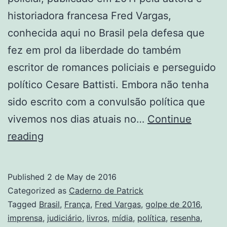
historiadora francesa Fred Vargas,
conhecida aqui no Brasil pela defesa que
fez em prol da liberdade do também
escritor de romances policiais e perseguido
político Cesare Battisti. Embora não tenha
sido escrito com a convulsão política que
vivemos nos dias atuais no…
Continue
A
reading
contemporaneidade
do
Published
2 de May de 2016
Exército
Categorized as
Caderno de Patrick
Furioso
Tagged
Brasil
,
França
,
Fred Vargas
,
golpe de 2016
,
imprensa
,
judiciário
,
livros
,
mídia
,
política
,
resenha
,