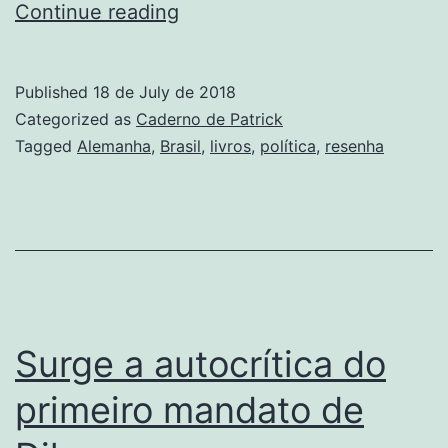
Empresas
Continue reading
alemãs
no
Published
18 de July de 2018
Brasil.
Categorized as
Caderno de Patrick
O
Tagged
Alemanha
,
Brasil
,
livros
,
política
,
resenha
7×1
na
Economia.
Resenha
Surge a autocrítica do
primeiro mandato de