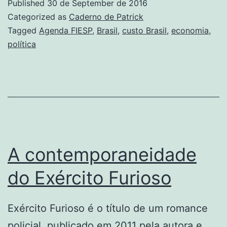
Published
30 de September de 2016
do
Categorized as
Caderno de Patrick
primeiro
Tagged
Agenda FIESP
,
Brasil
,
custo Brasil
,
economia
,
política
mandato
de
Dilma
A contemporaneidade
do Exército Furioso
Exército Furioso é o título de um romance
policial, publicado em 2011 pela autora e