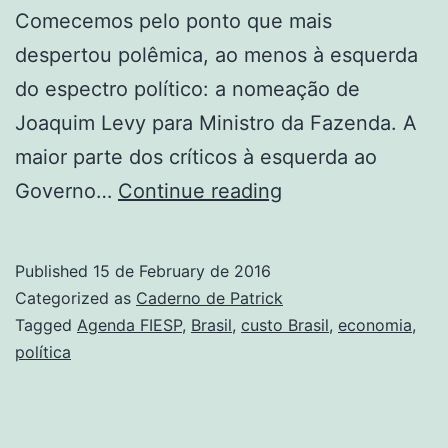
Comecemos pelo ponto que mais
despertou polêmica, ao menos à esquerda
do espectro político: a nomeação de
Joaquim Levy para Ministro da Fazenda. A
maior parte dos críticos à esquerda ao
A
Governo…
Continue reading
economia
no
Published
15 de February de 2016
Governo
Categorized as
Caderno de Patrick
Dilma
Tagged
Agenda FIESP
,
Brasil
,
custo Brasil
,
economia
,
política
em
2015