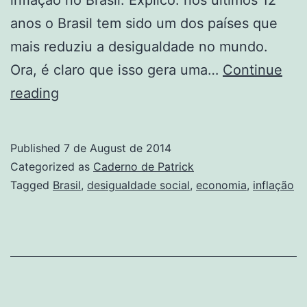
inflação no Brasil. Explico: nos últimos 12
anos o Brasil tem sido um dos países que
mais reduziu a desigualdade no mundo.
Ora, é claro que isso gera uma…
Continue
Inflação
reading
e
redução
Published
7 de August de 2014
da
Categorized as
Caderno de Patrick
desigualdade
Tagged
Brasil
,
desigualdade social
,
economia
,
inflação