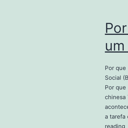
Por
um 
Por que
Social (
Por que 
chinesa 
acontece
a tarefa
P
reading