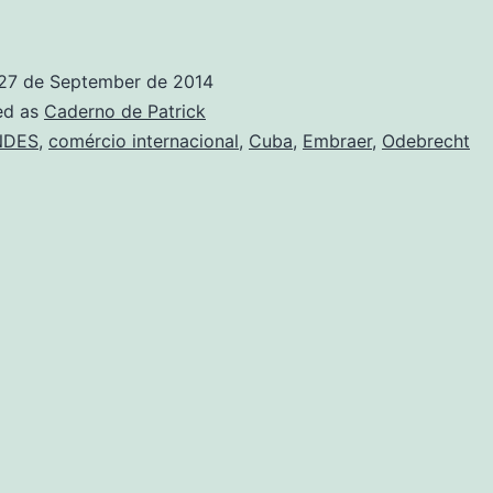
que
o
27 de September de 2014
BNDES
ed as
Caderno de Patrick
inancia
NDES
,
comércio internacional
,
Cuba
,
Embraer
,
Odebrecht
um
orto
em
Cuba?