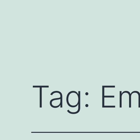
Skip
to
content
Tag:
Em