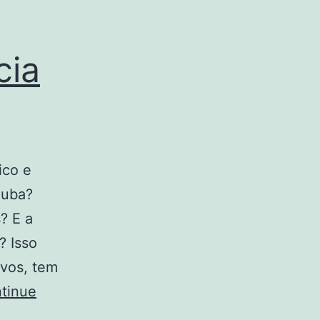
cia
ico e
Cuba?
? E a
? Isso
ivos, tem
tinue