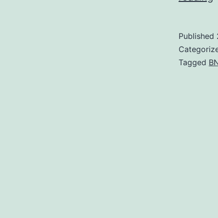
Published
Categoriz
f
Tagged
B
p