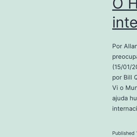
O H
int
Por Alla
preocup
(15/01/2
por Bill
Vi o Mun
ajuda hu
internac
Published