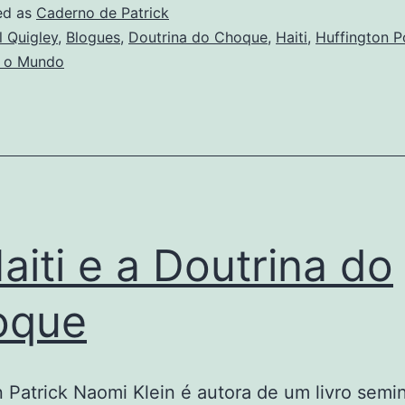
a
ed as
Caderno de Patrick
"ajuda"
ll Quigley
,
Blogues
,
Doutrina do Choque
,
Haiti
,
Huffington P
i o Mundo
internaciona
aiti e a Doutrina do
oque
n Patrick Naomi Klein é autora de um livro semin