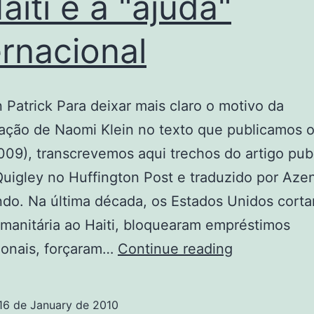
aiti e a "ajuda"
ernacional
n Patrick Para deixar mais claro o motivo da
ação de Naomi Klein no texto que publicamos 
009), transcrevemos aqui trechos do artigo pub
 Quigley no Huffington Post e traduzido por Aze
do. Na última década, os Estados Unidos cort
manitária ao Haiti, bloquearam empréstimos
O
ionais, forçaram…
Continue reading
Haiti
e
16 de January de 2010