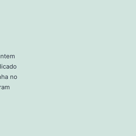
ontem
licado
nha no
aram