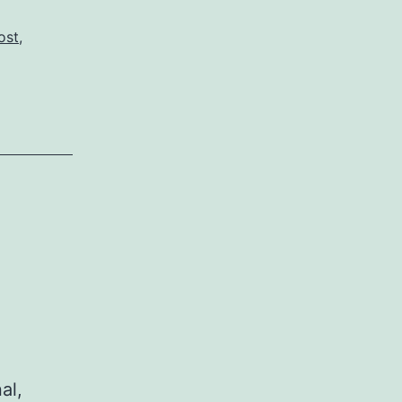
ost
,
l
al,