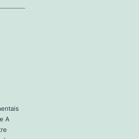
mentais
e A
tre