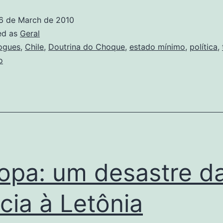
e
6 de March de 2010
estado
ed as
Geral
mínimo
ogues
,
Chile
,
Doutrina do Choque
,
estado mínimo
,
política
,
o
opa: um desastre d
cia à Letônia