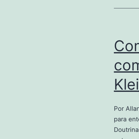
Com
com
Kle
Por Alla
para en
Doutrina