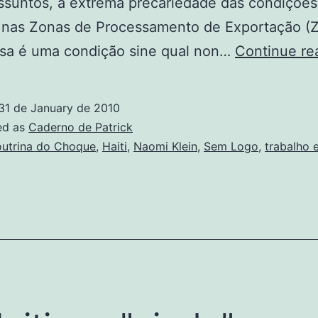
ssuntos, a extrema precariedade das condições
 nas Zonas de Processamento de Exportação (Z
sa é uma condição sine qual non…
Continue re
31 de January de 2010
ed as
Caderno de Patrick
utrina do Choque
,
Haiti
,
Naomi Klein
,
Sem Logo
,
trabalho 