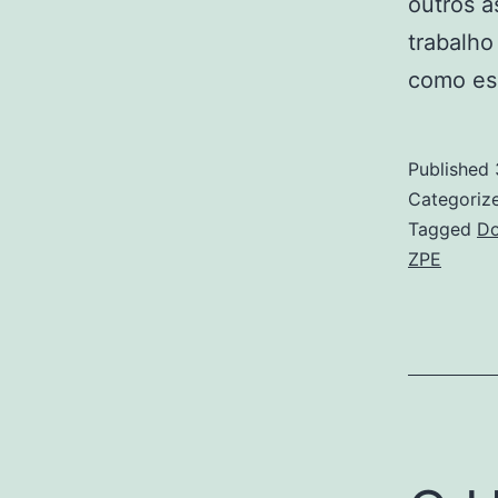
outros a
trabalho
como es
Published
Categoriz
Tagged
Do
ZPE