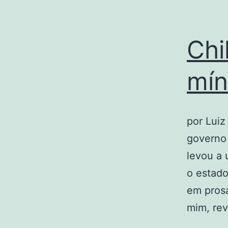
Chi
mí
por Luiz
governo
levou a 
o estado
em prosa
mim, re