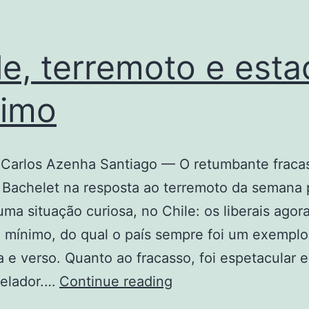
le, terremoto e est
nimo
 Carlos Azenha Santiago — O retumbante fraca
 Bachelet na resposta ao terremoto da semana
uma situação curiosa, no Chile: os liberais ago
 mínimo, do qual o país sempre foi um exempl
 e verso. Quanto ao fracasso, foi espetacular e
Chile,
velador.…
Continue reading
terremoto