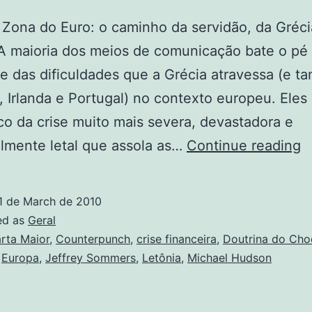
 Zona do Euro: o caminho da servidão, da Gréci
A maioria dos meios de comunicação bate o pé
e das dificuldades que a Grécia atravessa (e 
 Irlanda e Portugal) no contexto europeu. Eles
o da crise muito mais severa, devastadora e
E
lmente letal que assola as…
Continue reading
u
d
1 de March de 2010
d
ed as
Geral
G
rta Maior
,
Counterpunch
,
crise financeira
,
Doutrina do Ch
,
Europa
,
Jeffrey Sommers
,
Letônia
,
Michael Hudson
à
L