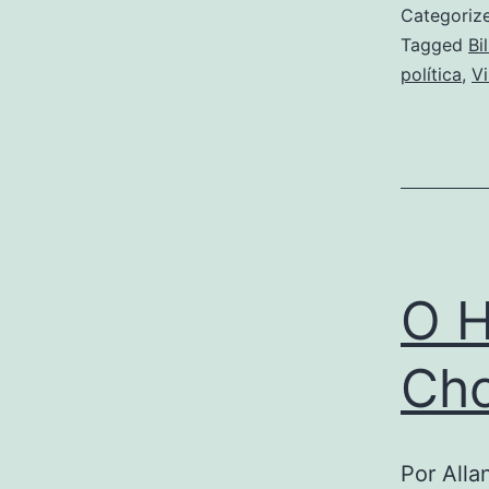
Categoriz
Tagged
Bi
política
,
V
O H
Ch
Por Alla