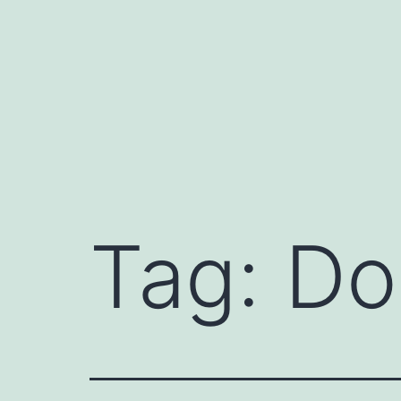
Skip
to
content
Tag:
Do