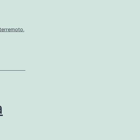
terremoto
,
a