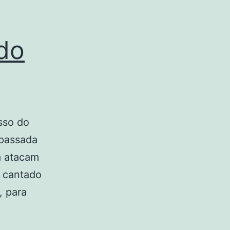
ado
sso do
 passada
ra atacam
o cantado
, para