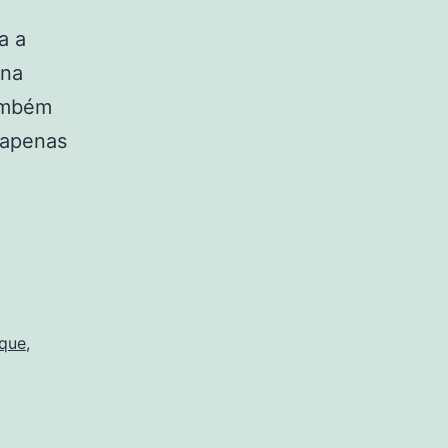
a a
 na
também
 apenas
uropa:
m
esastre
a
récia
oque
,
etônia