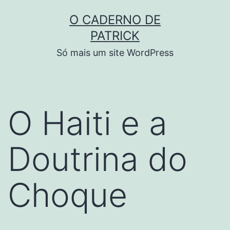
Skip
O CADERNO DE
to
PATRICK
content
Só mais um site WordPress
O Haiti e a
Doutrina do
Choque