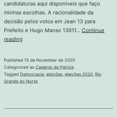
candidaturas aqui disponíveis que faço
minhas escolhas. A racionalidade da
decisão pelos votos em Jean 13 para
Prefeito e Hugo Manso 13611…
Continue
Meu
reading
voto
em
Published
13 de November de 2020
2020
Categorized as
Caderno de Patrick
Tagged
Democracia
,
eleições
,
eleições 2020
,
Rio
Grande do Norte