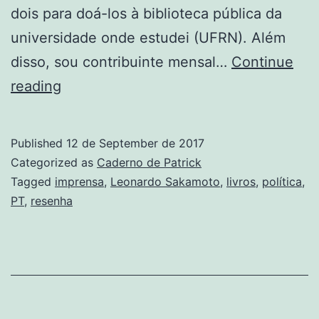
dois para doá-los à biblioteca pública da
universidade onde estudei (UFRN). Além
disso, sou contribuinte mensal…
Continue
O
reading
que
aprendi
Published
12 de September de 2017
sendo
Categorized as
Caderno de Patrick
xingado
Tagged
imprensa
,
Leonardo Sakamoto
,
livros
,
política
,
PT
,
resenha
na
internet