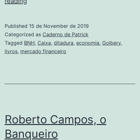
O
reading
General
Golbery
Published
15 de November de 2019
e
Categorized as
Caderno de Patrick
o
Tagged
BNH
,
Caixa
,
ditadura
,
economia
,
Golbery
,
livros
,
mercado financeiro
escândalo
dos
títulos
da
Eletrobrás
Roberto Campos, o
Banqueiro