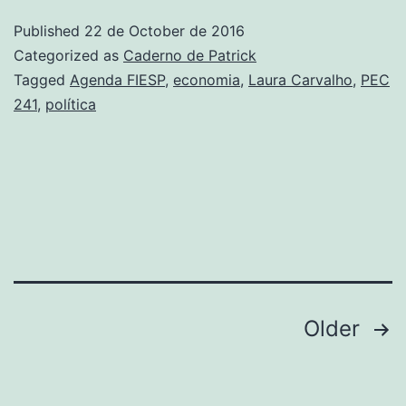
é
Published
22 de October de 2016
a
Categorized as
Caderno de Patrick
queda
Tagged
Agenda FIESP
,
economia
,
Laura Carvalho
,
PEC
241
,
política
da
receita,
não
o
aumento
da
despesa
Posts
Older
navigation