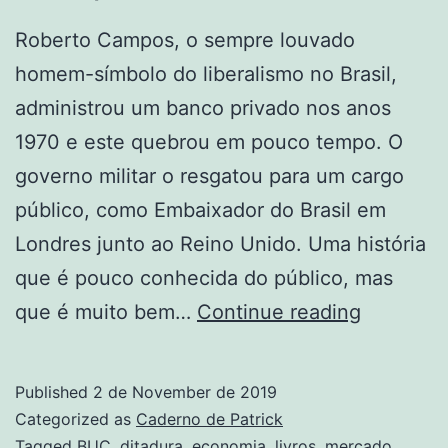
Roberto Campos, o sempre louvado
homem-símbolo do liberalismo no Brasil,
administrou um banco privado nos anos
1970 e este quebrou em pouco tempo. O
governo militar o resgatou para um cargo
público, como Embaixador do Brasil em
Londres junto ao Reino Unido. Uma história
que é pouco conhecida do público, mas
Roberto
que é muito bem…
Continue reading
Campos,
o
Published
2 de November de 2019
Banqueir
Categorized as
Caderno de Patrick
Tagged
BUC
,
ditadura
,
economia
,
livros
,
mercado