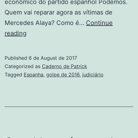
econômico do partido espanhol Podemos.
Quem vai reparar agora as vítimas de
Mercedes Alaya? Como é…
Continue
Não
reading
é
só
Published
6 de August de 2017
no
Categorized as
Caderno de Patrick
Brasil
Tagged
Espanha
,
golpe de 2016
,
judiciário
que
juizes
de
direita
perseguem
políticos