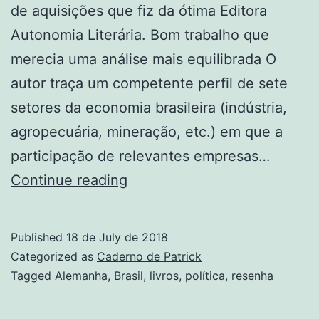
de aquisições que fiz da ótima Editora
Autonomia Literária. Bom trabalho que
merecia uma análise mais equilibrada O
autor traça um competente perfil de sete
setores da economia brasileira (indústria,
agropecuária, mineração, etc.) em que a
participação de relevantes empresas…
Empresas
Continue reading
alemãs
no
Published
18 de July de 2018
Brasil.
Categorized as
Caderno de Patrick
O
Tagged
Alemanha
,
Brasil
,
livros
,
política
,
resenha
7×1