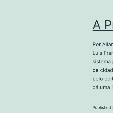
A P
Por Alla
Luís Fra
sistema 
de cidad
pelo edi
dá uma 
Published