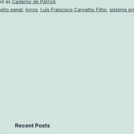
ed as
Caderno de Patrick
reito penal
,
livros
,
Luís Francisco Carvalho Filho
,
sistema pr
Recent Posts