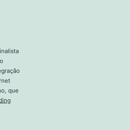
inalista
 o
tegração
rnet
ho, que
A
ding
Prisão