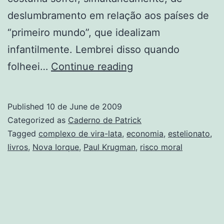
deslumbramento em relação aos países de
“primeiro mundo”, que idealizam
infantilmente. Lembrei disso quando
Risco
folheei…
Continue reading
moral
Published
10 de June de 2009
Categorized as
Caderno de Patrick
Tagged
complexo de vira-lata
,
economia
,
estelionato
,
livros
,
Nova Iorque
,
Paul Krugman
,
risco moral