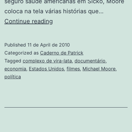
seguro saúde americanas em Sicko, Moore
coloca na tela várias histórias que…
Capitalismo,
Continue reading
uma
história
Published
11 de April de 2010
de
Categorized as
Caderno de Patrick
amor
Tagged
complexo de vira-lata
,
documentário
,
economia
,
Estados Unidos
,
filmes
,
Michael Moore
,
política