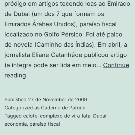
pródigo em artigos tecendo loas ao Emirado
de Dubai (um dos 7 que formam os
Emirados Árabes Unidos), paraíso fiscal
localizado no Golfo Pérsico. Foi até palco
de novela (Caminho das Índias). Em abril, a
jornalista Eliane Catanhêde publicou artigo
(a íntegra pode ser lida em meio…
Continue
O
reading
que
Dubai
Published
27 de November de 2009
tem
Categorized as
Caderno de Patrick
que
Tagged
calote
,
complexo de vira-lata
,
Dubai
,
economia
,
paraíso fiscal
o