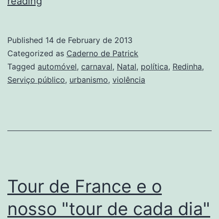
Cultura
reading
do
automóvel
Published
14 de February de 2013
e
Categorized as
Caderno de Patrick
violência
Tagged
automóvel
,
carnaval
,
Natal
,
política
,
Redinha
,
Serviço público
,
urbanismo
,
violência
policial
Tour de France e o
nosso "tour de cada dia"