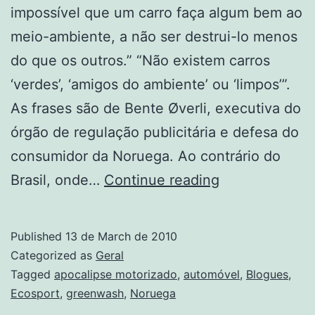
impossível que um carro faça algum bem ao
meio-ambiente, a não ser destrui-lo menos
do que os outros.” “Não existem carros
‘verdes’, ‘amigos do ambiente’ ou ‘limpos’”.
As frases são de Bente Øverli, executiva do
órgão de regulação publicitária e defesa do
consumidor da Noruega. Ao contrário do
Não
Brasil, onde…
Continue reading
existe
carro
Published
13 de March de 2010
ecológico
Categorized as
Geral
Tagged
apocalipse motorizado
,
automóvel
,
Blogues
,
Ecosport
,
greenwash
,
Noruega