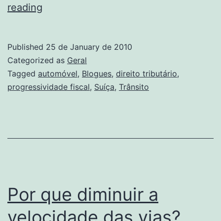
Progressividade
reading
fiscal
em
Published
25 de January de 2010
multas
Categorized as
Geral
de
Tagged
automóvel
,
Blogues
,
direito tributário
,
progressividade fiscal
,
Suíça
,
Trânsito
trânsito
Por que diminuir a
velocidade das vias?