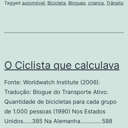
velocidade
Tagged
automóvel
,
Bicicleta
,
Blogues
,
criança
,
Trânsito
das
vias?
O Ciclista que calculava
Fonte: Worldwatch Institute (2006).
Tradução: Blogue do Transporte Ativo.
Quantidade de bicicletas para cada grupo
de 1.000 pessoas (1990) Nos Estados
Unidos……385 Na Alemanha…………..588