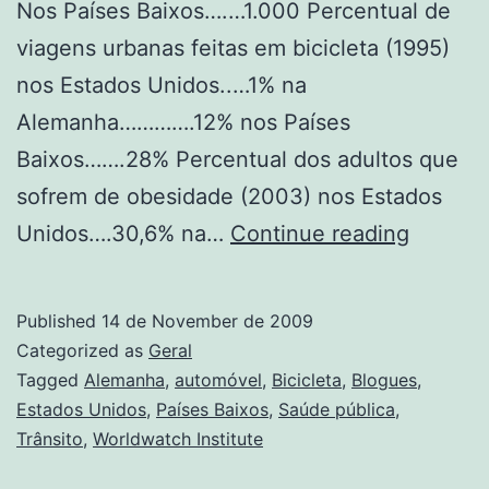
Nos Países Baixos….…1.000 Percentual de
viagens urbanas feitas em bicicleta (1995)
nos Estados Unidos..…1% na
Alemanha………….12% nos Países
Baixos…….28% Percentual dos adultos que
sofrem de obesidade (2003) nos Estados
O
Unidos….30,6% na…
Continue reading
Ciclista
que
Published
14 de November de 2009
calcula
Categorized as
Geral
Tagged
Alemanha
,
automóvel
,
Bicicleta
,
Blogues
,
Estados Unidos
,
Países Baixos
,
Saúde pública
,
Trânsito
,
Worldwatch Institute