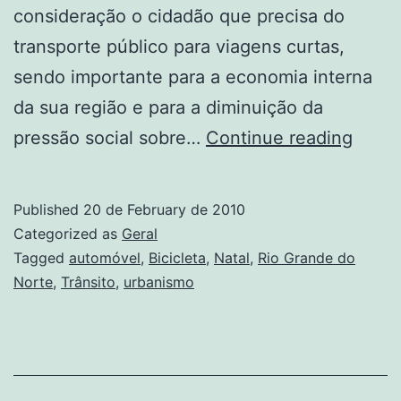
consideração o cidadão que precisa do
transporte público para viagens curtas,
sendo importante para a economia interna
da sua região e para a diminuição da
20%
pressão social sobre…
Continue reading
dos
deslo
Published
20 de February de 2010
na
Categorized as
Geral
Gran
Tagged
automóvel
,
Bicicleta
,
Natal
,
Rio Grande do
Norte
,
Trânsito
,
urbanismo
Natal
são
feitos
de