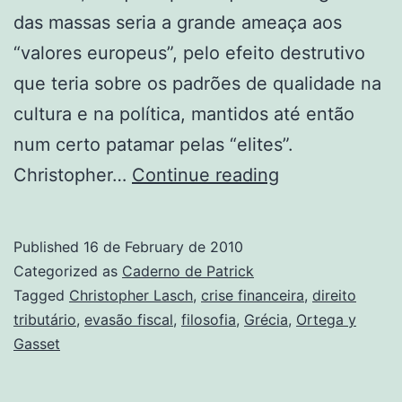
das massas seria a grande ameaça aos
“valores europeus”, pelo efeito destrutivo
que teria sobre os padrões de qualidade na
cultura e na política, mantidos até então
num certo patamar pelas “elites”.
A
Christopher…
Continue reading
revolta
das
Published
16 de February de 2010
elites
Categorized as
Caderno de Patrick
e
Tagged
Christopher Lasch
,
crise financeira
,
direito
tributário
,
evasão fiscal
,
filosofia
,
Grécia
,
Ortega y
a
Gasset
crise
grega