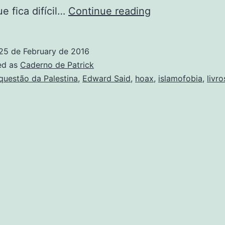
O
ue fica difícil…
Continue reading
Maomé
devasso
25 de February de 2016
e
ed as
Caderno de Patrick
os
questão da Palestina
,
Edward Said
,
hoax
,
islamofobia
,
livro
embustes
que
circulam
pela
internet