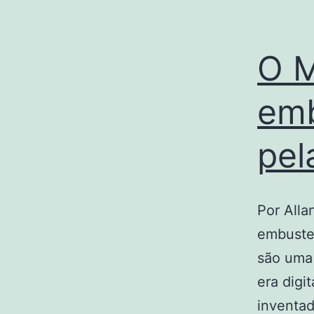
O M
emb
pel
Por Alla
embustes
são uma
era digi
inventad