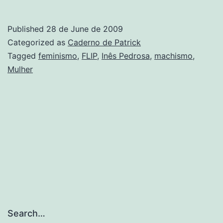
como
concil
Published
28 de June de 2009
carrei
Categorized as
Caderno de Patrick
e
Tagged
feminismo
,
FLIP
,
Inês Pedrosa
,
machismo
,
Mulher
filhos
Search…