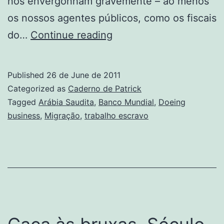
nos envergonham gravemente – ao menos
os nossos agentes públicos, como os fiscais
Arábia
do…
Continue reading
Saudita,
paraíso
Published
26 de June de 2011
da
Categorized as
Caderno de Patrick
escravidão
Tagged
Arábia Saudita
,
Banco Mundial
,
Doeing
business
,
Migração
,
trabalho escravo
moderna