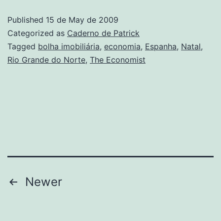
imobiliária
Published
15 de May de 2009
Categorized as
Caderno de Patrick
Tagged
bolha imobiliária
,
economia
,
Espanha
,
Natal
,
Rio Grande do Norte
,
The Economist
Posts
Newer
navigation