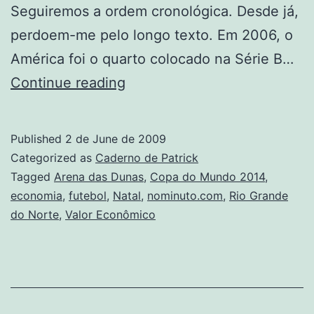
Seguiremos a ordem cronológica. Desde já,
perdoem-me pelo longo texto. Em 2006, o
América foi o quarto colocado na Série B…
A
Continue reading
Copa
do
Published
2 de June de 2009
Mundo
Categorized as
Caderno de Patrick
em
Tagged
Arena das Dunas
,
Copa do Mundo 2014
,
economia
,
futebol
,
Natal
,
nominuto.com
,
Rio Grande
Natal.
do Norte
,
Valor Econômico
Vamos
pagar
quanto?